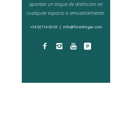
aportan un toque de distinción en
cualquier espacio o amueblamiento.
+34 921
14 00 63
|
info@f
ormihogar.com