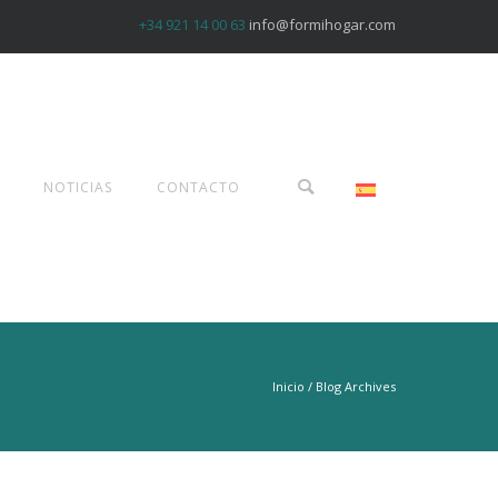
+34 921 14 00 63
info@formihogar.com
NOTICIAS
CONTACTO
Inicio
/ Blog Archives